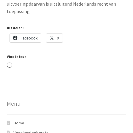
uitvoering daarvan is uitsluitend Nederlands recht van
toepassing.
Dit delen:
Facebook
X
Vind ik leuk:
Aan
het
laden...
Menu
Home
Vogelweringborstel