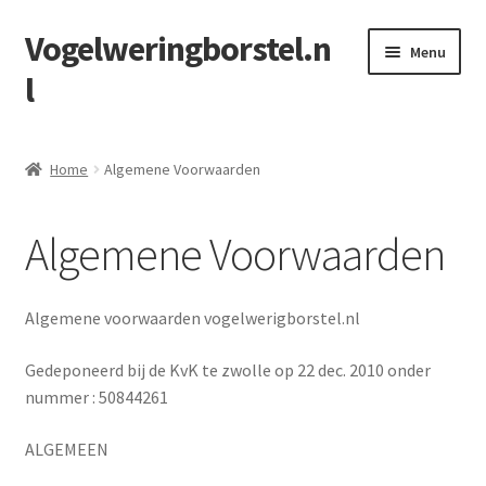
Vogelweringborstel.n
Ga
Ga
Menu
door
naar
l
naar
de
navigatie
inhoud
Home
Home
Algemene Voorwaarden
Afrekenen
Algemene Voorwaarden
Algemene Voorwaarden
Contact
Algemene voorwaarden vogelwerigborstel.nl
Herroepingsformulier
Gedeponeerd bij de KvK te zwolle op 22 dec. 2010 onder
nummer : 50844261
Mijn account
ALGEMEEN
Privacy policy