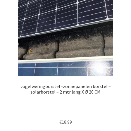
shop pagina
Vergelijk
Verlanglijst
Winkelmand
vogelweringborstel -zonnepanelen borstel –
solarborstel – 2 mtr lang X Ø 20 CM
€
18.99