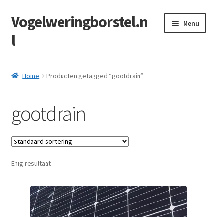
Vogelweringborstel.n
Ga
Ga
Menu
door
naar
l
naar
de
navigatie
inhoud
Home
Home
Producten getagged “gootdrain”
Afrekenen
gootdrain
Algemene Voorwaarden
Contact
Enig resultaat
Herroepingsformulier
Mijn account
Privacy policy