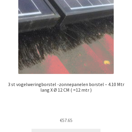
3 st vogelweringborstel -zonnepanelen borstel – 4.10 Mtr
lang X Ø 12 CM ( =12 mtr )
€
57.65