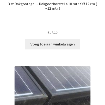
3 st Dakgootegel – Dakgootborstel 4.10 mtr X Ø 12 cm (
=12 mtr )
€
57.15
Voeg toe aan winkelwagen