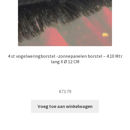
4 st vogelweringborstel -zonnepanelen borstel – 4.10 Mtr
lang X Ø 12 CM
€
73.79
Voeg toe aan winkelwagen