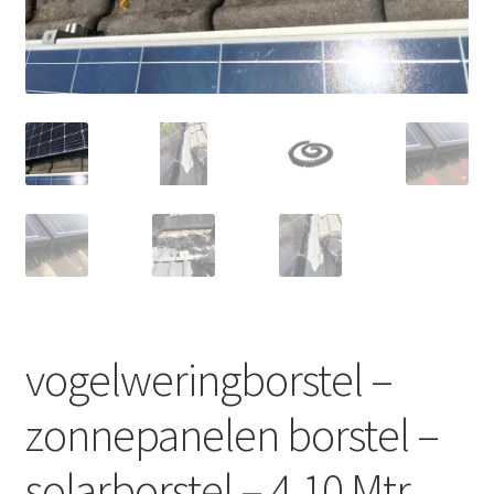
shop pagina
Vergelijk
Verlanglijst
Winkelmand
vogelweringborstel –
zonnepanelen borstel –
solarborstel – 4.10 Mtr