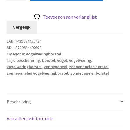
zonnepanelen
borstel
Toevoegen aan verlanglijst
-
Vergelijk
solarborstel
-
EAN:
7439654455424
4.10
SKU:
8720634400923
Mtr
Categorie:
Vogelweringborstel
lang
Tags:
bescherming
,
borstel
,
vogel
,
vogelwering
,
X
vogelweringborstel
,
zonnepaneel
,
zonnepanelen borstel
,
Ø
zonnepanelen vogelweringborstel
,
zonnepanelenborstel
15
CM
aantal
Beschrijving
Aanvullende informatie