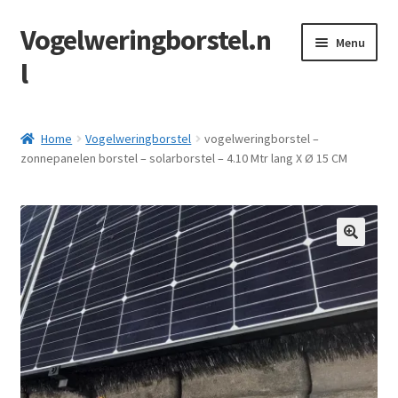
Vogelweringborstel.n
Ga
Ga
Menu
door
naar
l
naar
de
navigatie
inhoud
Home
Home
Vogelweringborstel
vogelweringborstel –
zonnepanelen borstel – solarborstel – 4.10 Mtr lang X Ø 15 CM
Afrekenen
Algemene Voorwaarden
Contact
Herroepingsformulier
Mijn account
Privacy policy